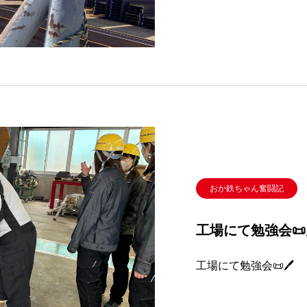
おか鉄ちゃん奮闘記
工場にて勉強会📜
工場にて勉強会📜🖊