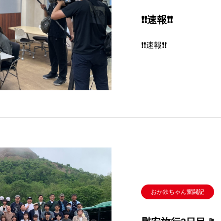
❗❗速報❗❗
❗❗速報❗❗
おか鉄ちゃん奮闘記