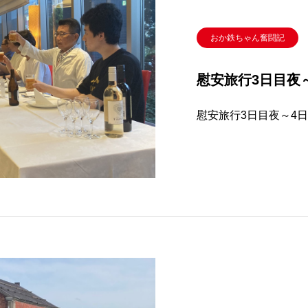
おか鉄ちゃん奮闘記
慰安旅行3日目夜～
慰安旅行3日目夜～4