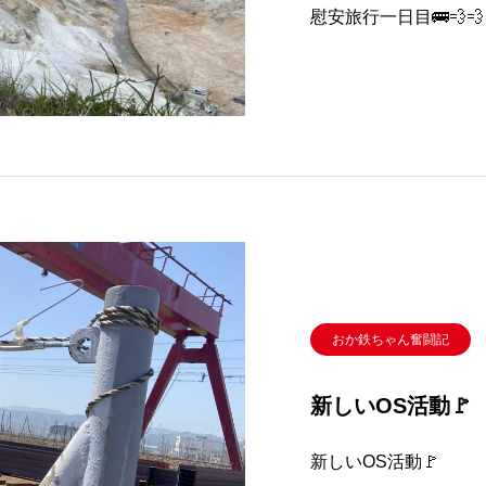
慰安旅行一日目🚌💨💨
おか鉄ちゃん奮闘記
新しいOS活動🚩
新しいOS活動🚩