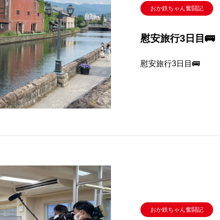
おか鉄ちゃん奮闘記
慰安旅行3日目🚌
慰安旅行3日目🚌
おか鉄ちゃん奮闘記