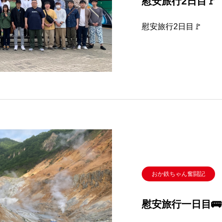
慰安旅行2日目🚩
慰安旅行2日目🚩
おか鉄ちゃん奮闘記
慰安旅行一日目🚌