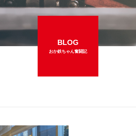
BLOG
おか鉄ちゃん奮闘記