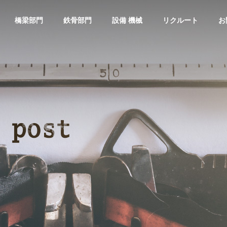
橋梁部門
鉄骨部門
設備 機械
リクルート
お