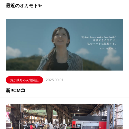
最近のオカモト✨
2025.09.01
おか鉄ちゃん奮闘記
新‼CM📺