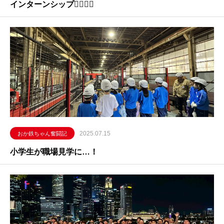
インターンシップ👷‍♂️👷‍♀️
2025.07.15
おか鉄ちゃん奮闘記
小学生が職場見学に…！