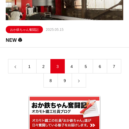
2025.05.15
おか鉄ちゃん奮闘記
NEW 👷
1
2
3
4
5
6
7
8
9