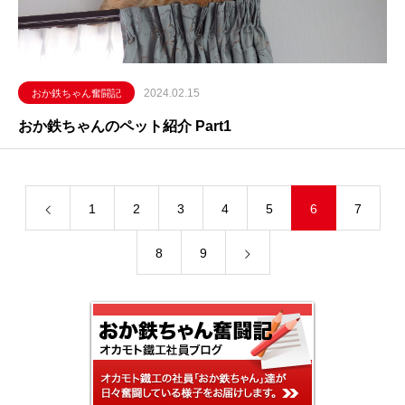
2024.02.15
おか鉄ちゃん奮闘記
おか鉄ちゃんのペット紹介 Part1
1
2
3
4
5
6
7
8
9