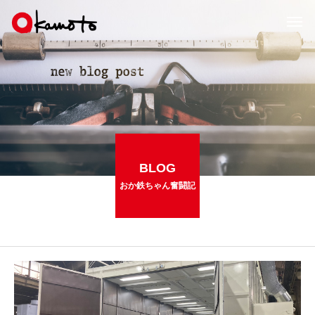
BLOG
おか鉄ちゃん奮闘記