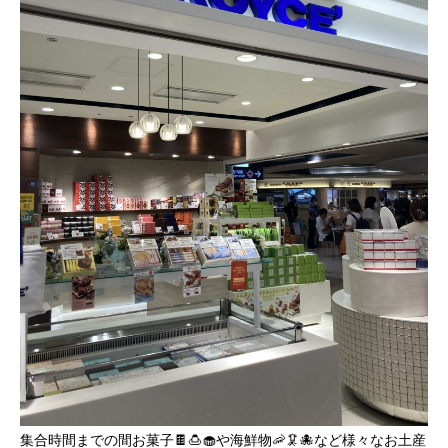
集合時間までの間お菓子🍫🍮🧁や海鮮物🦐🦑🐙など様々なお土産