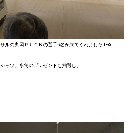
サルの丸岡ＲＵＣＫの選手6名が来てくれました💫⚽
Ｔシャツ、水筒のプレゼントも抽選し、