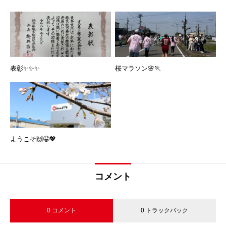
表彰✨✨✨
桜マラソン🌸🏃
ようこそ🙌😉💖
コメント
0 コメント
0 トラックバック