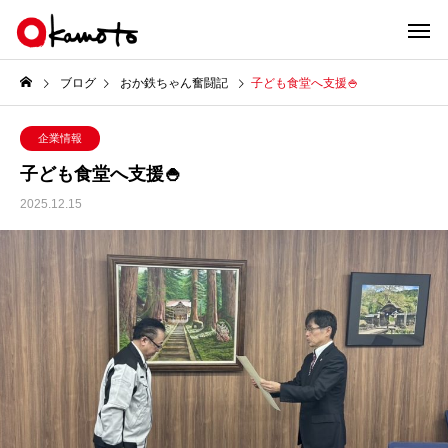
ブログ
おか鉄ちゃん奮闘記
子ども食堂へ支援🍚
企業情報
子ども食堂へ支援🍚
2025.12.15