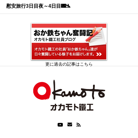
慰安旅行3日目夜～4日目🌃🛬
更に過去の記事はこちら