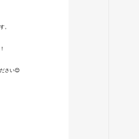
す。
！
ださい😊