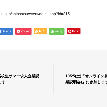
kui.lg.jp/shinsotsu/event/detail.php?id=815
Hatena
Pocket
RSS
feedly
Pin it
025高校生サマー求人企業説
10/25(土)「オンライ
ます
業説明会)」に参加しま