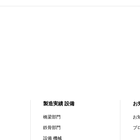
製造実績 設備
お
橋梁部門
お
鉄骨部門
ブ
設備 機械