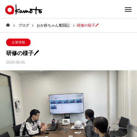
ブログ
おか鉄ちゃん奮闘記
研修の様子🖊️
企業情報
研修の様子🖊️
2026.06.01