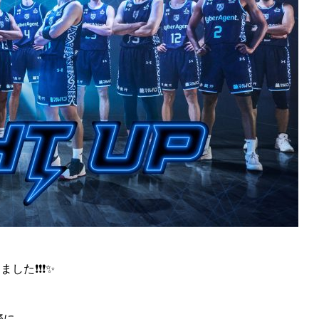
した❗❗❗✨
際に