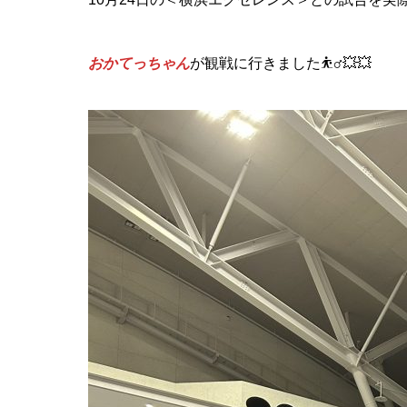
おかてっちゃん
が観戦に行きました⛹️‍♂️💥💥