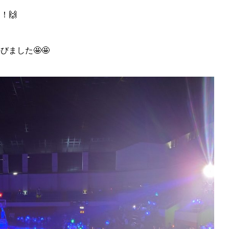
！🙌
ました🤩🤩