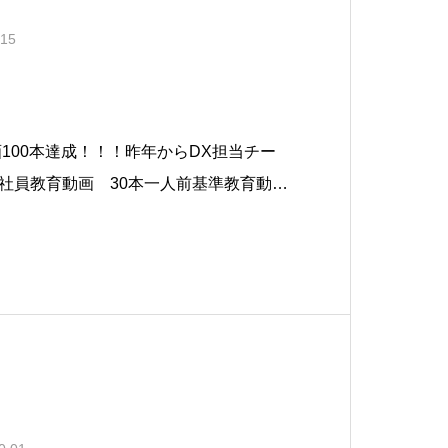
.15
100本達成！！！昨年からDX担当チー
社員教育動画 30本一人前基準教育動
した！なおも、150本達成に向けて作成
ゃんは他部署の業務を動画にて理解し、