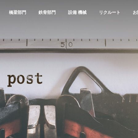
橋梁部門
鉄骨部門
設備 機械
リクルート
お