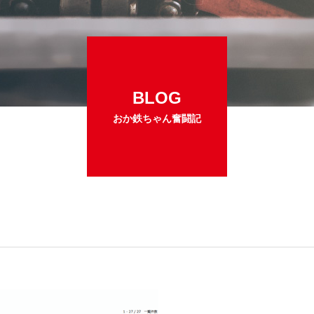
BLOG
おか鉄ちゃん奮闘記