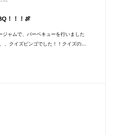
0.01
Q！！！🍖
キージャムで、バーベキューを行いました
は、、、クイズビンゴでした！！クイズの中
ゃんを当てるものもありました😁クイズ
ームごとにお菓子やビールのほかに、こ
りました