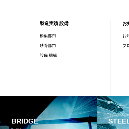
製造実績 設備
お
橋梁部門
お
鉄骨部門
ブ
設備 機械
BRIDGE
STEE