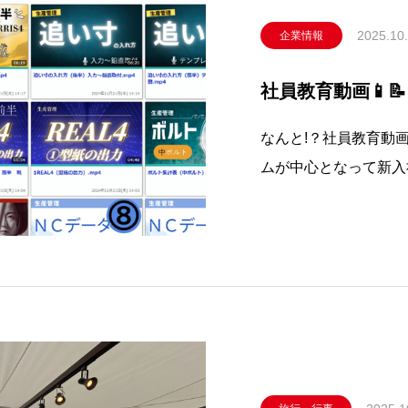
2025.10
企業情報
社員教育動画📱📝
なんと!？社員教育動画
ムが中心となって新入
画 70本 を作りま
中です！！おかてっち
連携を深めています