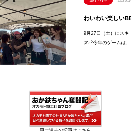
2025.1
旅行・行事
わいわい楽しいBB
9月27日（土）にス
🍖🍗今年のゲーム
には若い頃のおか鉄ち
ビンゴの景品では、チ
んなかわいいものもあ
更に過去の記事はこちら