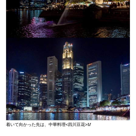
着いて向かった先は、中華料理<四川豆花>🥢