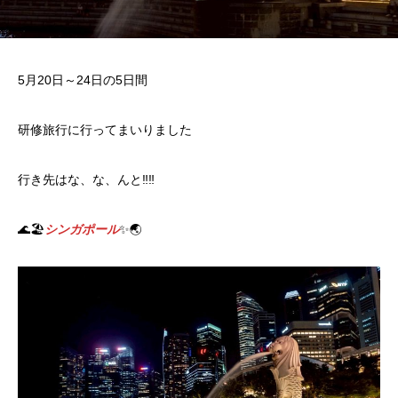
5月20日～24日の5日間
研修旅行に行ってまいりました
行き先はな、な、んと‼️‼️
🌊🏖️
シンガポール
✨🌏