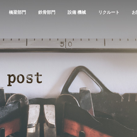
橋梁部門
鉄骨部門
設備 機械
リクルート
お