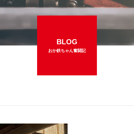
BLOG
おか鉄ちゃん奮闘記