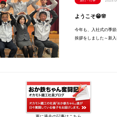
2025.0
旅行・行事
ようこそ😁🌸
今年も、入社式の季節
挨拶をしました～新入
様子～オカモト鐡工の
れから、よろしくお願
更に過去の記事はこちら