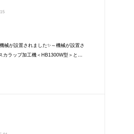
.15
機械が設置されました✨～機械が設置さ
カラップ加工機＜HB1300W型＞とい
、スカラップ加工に使われます👍安全祈
全に正しい使い方で、事故のな