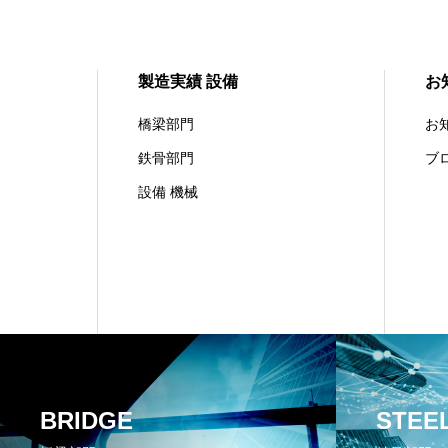
製造実績 設備
お
橋梁部門
お
鉄骨部門
ブ
設備 機械
BRIDGE
STEE