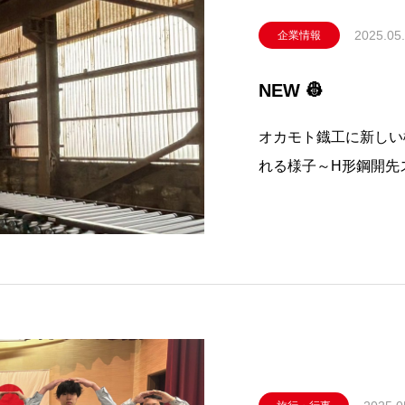
2025.05
企業情報
NEW 👷
オカモト鐡工に新しい
れる様子～H形鋼開先ス
う機械です！！開先や
願を行いました👏安