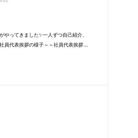
5.01
がやってきました✨一人ずつ自己紹介、
社員代表挨拶の様子～～社員代表挨拶の
Oポーズ📷フレッシュなおか鉄ちゃんこ
いします次のブログでは