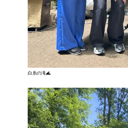
白糸の滝🌊