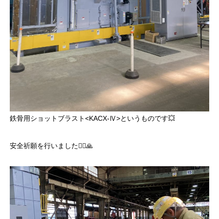
鉄骨用ショットブラスト<KACX-Ⅳ>というものです💥
安全祈願を行いました🙇‍♀️🙏