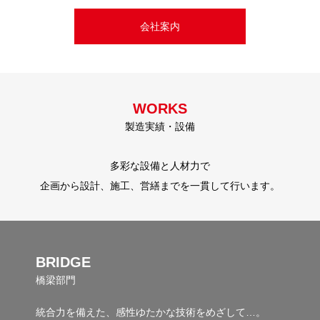
会社案内
企業理念
沿革
WORKS
製造実績・設備
多彩な設備と人材力で
企画から設計、施工、営繕までを一貫して行います。
BRIDGE
橋梁部門
統合力を備えた、感性ゆたかな技術をめざして…。