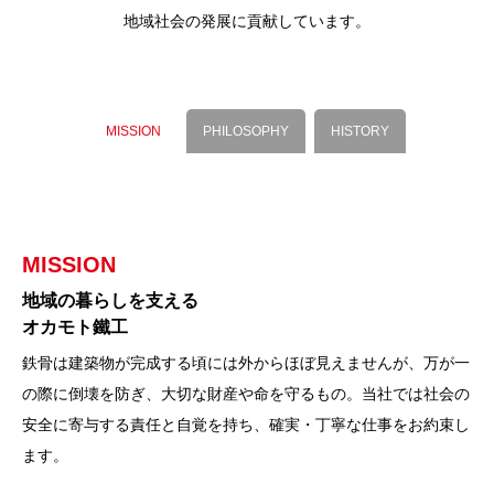
地域社会の発展に貢献しています。
MISSION
PHILOSOPHY
HISTORY
MISSION
PHILOSOPHY
HISTORY
地域の暮らしを支える
若さと創意を生かし
福井市の町工場から
オカモト鐵工
斯界の一流をめざす
鉄骨・建築会社の先進企業へ
鉄骨は建築物が完成する頃には外からほぼ見えませんが、万が一
当社には創業者・岡本虎雄の「難度のある仕事にあえてチャレン
創業70余年。福井のまちづくりから始まった当社も、今や全国へ
の際に倒壊を防ぎ、大切な財産や命を守るもの。当社では社会の
ジする」という“オカモトプライド”がDNAとして根付いていま
と規模を拡大しながら成長を続けています。今後も人材に対する
安全に寄与する責任と自覚を持ち、確実・丁寧な仕事をお約束し
す。数々の挑戦で得た技術力と提案力は、他社には負けない当社
投資を最優先に行いながら、全国トップクラスのFABを目指しま
ます。
の誇りです。
す。