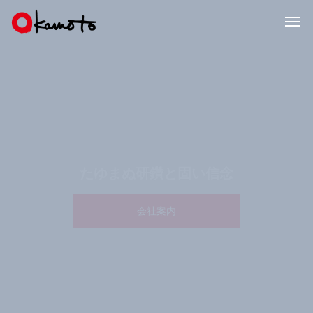
若さと創意を生かし
たゆまぬ研鑽と固い信念
斯界の一流をめざす
会社案内